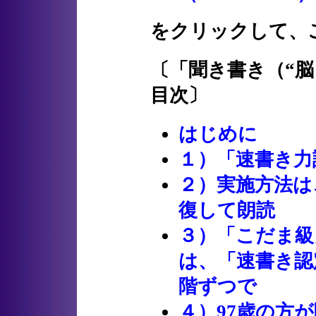
をクリックして、
〔「聞き書き（“
目次〕
はじめに
１）「速書き力
２）実施方法は
復して朗読
３）「こだま級
は、「速書き認
階ずつで
４）97歳の方