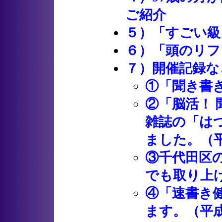
ご紹介
５）「すごい級
６）「頭のリフ
７）開催記録な
①「聞き書
②「脳活！
雑誌の「は
ました。（平
③千代田区
でも取り上
④「速書き
ます。（平成