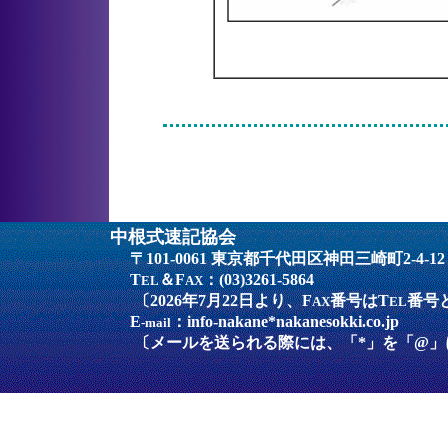
中根式速記協会
〒101-0061 東京都千代田区神田三崎町2-4-12
T
＆F
：(03)3261-5864
EL
AX
〔2026年7月22日より、F
番号はT
番号
AX
EL
E
：info-nakane*nakanesokki.co.jp
-mail
〔メールを送られる際には、「*」を「@」