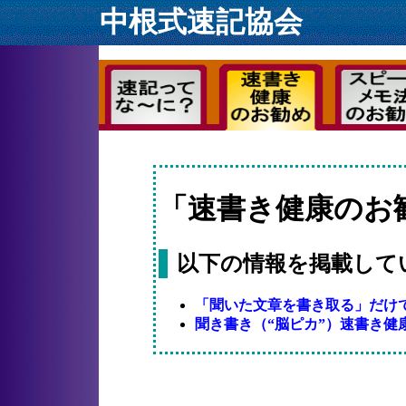
中根式速記協会
「速書き健康のお
以下の情報を掲載して
「聞いた文章を書き取る」だけで
聞き書き（“脳ピカ”）速書き健